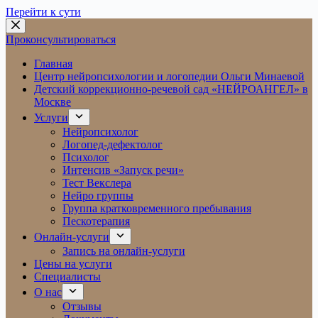
Перейти к сути
Проконсультироваться
Главная
Центр нейропсихологии и логопедии Ольги Минаевой
Детский коррекционно-речевой сад «НЕЙРОАНГЕЛ» в
Москве
Услуги
Нейропсихолог
Логопед-дефектолог
Психолог
Интенсив «Запуск речи»
Тест Векслера
Нейро группы
Группа кратковременного пребывания
Пескотерапия
Онлайн-услуги
Запись на онлайн-услуги
Цены на услуги
Специалисты
О нас
Отзывы