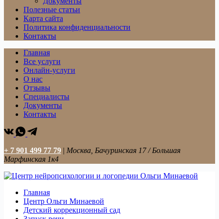
Документы
Полезные статьи
Карта сайта
Политика конфиденциальности
Контакты
Главная
Все услуги
Онлайн-услуги
О нас
Отзывы
Специалисты
Документы
Контакты
+ 7 901 499 77 79
|
Москва, Бачуринская 17 / Большая
Марфинская 1к4
Главная
Центр Ольги Минаевой
Детский коррекционный сад
Запуск речи