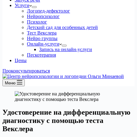
Услуги
Логопед-дефектолог
Нейропсихолог
Психолог
Детский сад для особенных детей
Тест Векслера
Нейро группы
Онлайн-услуги
Запись на онлайн-услуги
Пескотерапия
Цены
Проконсультироваться
Меню
Удостоверение на дифференциальную
диагностику с помощью теста
Векслера