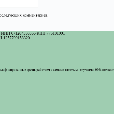
 последующих комментариев.
НН 671204350366 КПП 775101001
 1257700158320
валифицированные врачи, работаем с самыми тяжелыми случаями, 99% положи