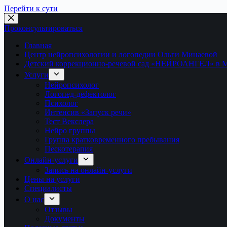
Перейти к сути
Проконсультироваться
Главная
Центр нейропсихологии и логопедии Ольги Минаевой
Детский коррекционно-речевой сад «НЕЙРОАНГЕЛ» в 
Услуги
Нейропсихолог
Логопед-дефектолог
Психолог
Интенсив «Запуск речи»
Тест Векслера
Нейро группы
Группа кратковременного пребывания
Пескотерапия
Онлайн-услуги
Запись на онлайн-услуги
Цены на услуги
Специалисты
О нас
Отзывы
Документы