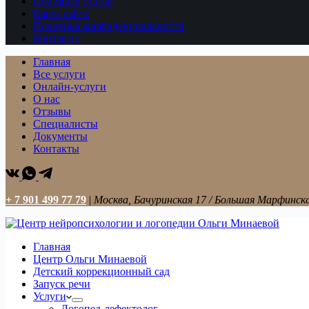
Полезные статьи
Карта сайта
Политика конфиденциальности
Контакты
Главная
Все услуги
Онлайн-услуги
О нас
Отзывы
Специалисты
Документы
Контакты
+ 7 901 499 77 79
|
Москва, Бачуринская 17 / Большая Марфинска
Главная
Центр Ольги Минаевой
Детский коррекционный сад
Запуск речи
Услуги
Логопед-дефектолог