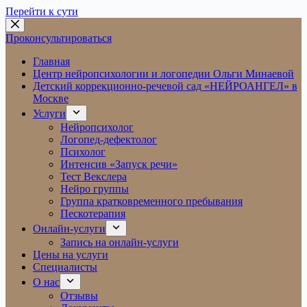
Перейти к сути
Проконсультироваться
Главная
Центр нейропсихологии и логопедии Ольги Минаевой
Детский коррекционно-речевой сад «НЕЙРОАНГЕЛ» в
Москве
Услуги
Нейропсихолог
Логопед-дефектолог
Психолог
Интенсив «Запуск речи»
Тест Векслера
Нейро группы
Группа кратковременного пребывания
Пескотерапия
Онлайн-услуги
Запись на онлайн-услуги
Цены на услуги
Специалисты
О нас
Отзывы