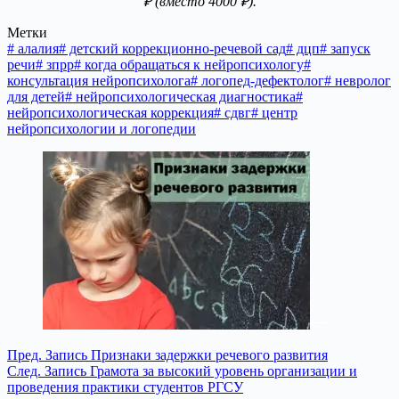
₽ (вместо 4000 ₽).
Метки
#
алалия
#
детский коррекционно-речевой сад
#
дцп
#
запуск
речи
#
зпрр
#
когда обращаться к нейропсихологу
#
консультация нейропсихолога
#
логопед-дефектолог
#
невролог
для детей
#
нейропсихологическая диагностика
#
нейропсихологическая коррекция
#
сдвг
#
центр
нейропсихологии и логопедии
Пред.
Запись
Признаки задержки речевого развития
След.
Запись
Грамота за высокий уровень организации и
проведения практики студентов РГСУ