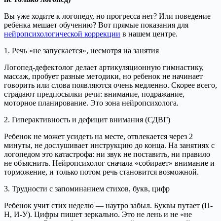
Вы уже ходите к логопеду, но прогресса нет? Или поведение
ребенка мешает обучению? Вот прямые показания для
нейропсихологической коррекции
в нашем центре.
1. Речь «не запускается», несмотря на занятия
Логопед-дефектолог делает артикуляционную гимнастику,
массаж, пробует разные методики, но ребенок не начинает
говорить или слова появляются очень медленно. Скорее всего,
страдают предпосылки речи: внимание, подражание,
моторное планирование. Это зона нейропсихолога.
2. Гиперактивность и дефицит внимания (СДВГ)
Ребенок не может усидеть на месте, отвлекается через 2
минуты, не дослушивает инструкцию до конца. На занятиях с
логопедом это катастрофа: ни звук не поставить, ни правило
не объяснить. Нейропсихолог сначала «собирает» внимание и
торможение, и только потом речь становится возможной.
3. Трудности с запоминанием стихов, букв, цифр
Ребенок учит стих неделю — наутро забыл. Буквы путает (П-
Н, И-У). Цифры пишет зеркально. Это не лень и не «не