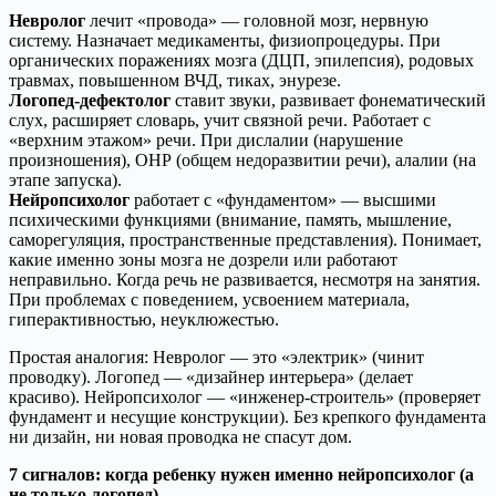
Невролог
лечит «провода» — головной мозг, нервную
систему. Назначает медикаменты, физиопроцедуры. При
органических поражениях мозга (ДЦП, эпилепсия), родовых
травмах, повышенном ВЧД, тиках, энурезе.
Логопед-дефектолог
ставит звуки, развивает фонематический
слух, расширяет словарь, учит связной речи. Работает с
«верхним этажом» речи. При дислалии (нарушение
произношения), ОНР (общем недоразвитии речи), алалии (на
этапе запуска).
Нейропсихолог
работает с «фундаментом» — высшими
психическими функциями (внимание, память, мышление,
саморегуляция, пространственные представления). Понимает,
какие именно зоны мозга не дозрели или работают
неправильно. Когда речь не развивается, несмотря на занятия.
При проблемах с поведением, усвоением материала,
гиперактивностью, неуклюжестью.
Простая аналогия: Невролог — это «электрик» (чинит
проводку). Логопед — «дизайнер интерьера» (делает
красиво). Нейропсихолог — «инженер-строитель» (проверяет
фундамент и несущие конструкции). Без крепкого фундамента
ни дизайн, ни новая проводка не спасут дом.
7 сигналов: когда ребенку нужен именно нейропсихолог (а
не только логопед)