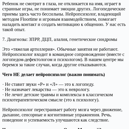
Ребенок не смотрит в глаза, не откликается на имя, играет в
странные игры, не понимает эмоции других. Логопедические
приемы здесь часто бессильны. Нейропсихолог, владеющий
методом Floortime и игровым взаимодействием, помогает
наладить контакт и создать мотивацию к общению. У нас есть
такой опыт.
7. Диагнозы: ЗПРР, ДЦП, алалия, генетические синдромы
Это «тяжелая артиллерия». Обычные занятия не работают.
Нейропсихолог входит в командное сопровождение (вместе с
логопедом-дефектологом и психологом). В нашем центре мы
беремся за такие случаи, когда другие отказываются.
Чего НЕ делает нейропсихолог (важно понимать)
· Не ставит звуки «Р» и «Л» — это к логопеду.
· Не назначает лекарства — это к неврологу.
· Не лечит детские травмы и комплексы в классическом
психотерапевтическом смысле (это к психологу).
Нейропсихолог перестраивает работу мозга через движение,
дыхание, сенсорные и когнитивные упражнения. Речь,
поведение и успеваемость улучшаются как следствие.