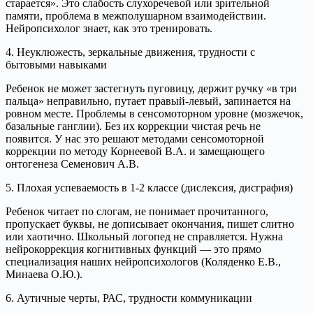
старается». Это слабость слухоречевой или зрительной
памяти, проблема в межполушарном взаимодействии.
Нейропсихолог знает, как это тренировать.
4. Неуклюжесть, зеркальные движения, трудности с
бытовыми навыками
Ребенок не может застегнуть пуговицу, держит ручку «в три
пальца» неправильно, путает правый-левый, запинается на
ровном месте. Проблемы в сенсомоторном уровне (мозжечок,
базальные ганглии). Без их коррекции чистая речь не
появится. У нас это решают методами сенсомоторной
коррекции по методу Корнеевой В.А. и замещающего
онтогенеза Семенович А.В.
5. Плохая успеваемость в 1-2 классе (дислексия, дисграфия)
Ребенок читает по слогам, не понимает прочитанного,
пропускает буквы, не дописывает окончания, пишет слитно
или хаотично. Школьный логопед не справляется. Нужна
нейрокоррекция когнитивных функций — это прямо
специализация наших нейропсихологов (Коляденко Е.В.,
Минаева О.Ю.).
6. Аутичные черты, РАС, трудности коммуникации