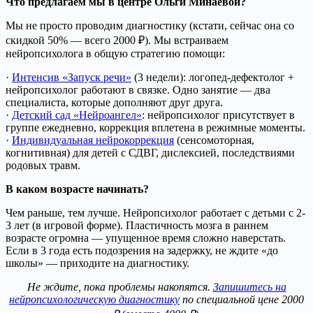
Что предлагаем мы в центре Ольги Минаевой?
Мы не просто проводим диагностику (кстати, сейчас она со
скидкой 50% — всего 2000 ₽). Мы встраиваем
нейропсихолога в общую стратегию помощи:
·
Интенсив «Запуск речи»
(3 недели): логопед-дефектолог +
нейропсихолог работают в связке. Одно занятие — два
специалиста, которые дополняют друг друга.
·
Детский сад «Нейроангел»
: нейропсихолог присутствует в
группе ежедневно, коррекция вплетена в режимные моменты.
·
Индивидуальная нейрокоррекция
(сенсомоторная,
когнитивная) для детей с СДВГ, дислексией, последствиями
родовых травм.
В каком возрасте начинать?
Чем раньше, тем лучше. Нейропсихолог работает с детьми с 2-
3 лет (в игровой форме). Пластичность мозга в раннем
возрасте огромна — упущенное время сложно наверстать.
Если в 3 года есть подозрения на задержку, не ждите «до
школы» — приходите на диагностику.
Не ждите, пока проблемы накопятся.
Запишитесь на
нейропсихологическую диагностику
по специальной цене 2000