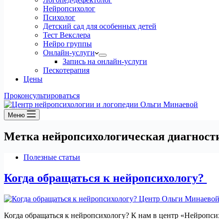
Нейропсихолог
Психолог
Детский сад для особенных детей
Тест Векслера
Нейро группы
Онлайн-услуги
Запись на онлайн-услуги
Пескотерапия
Цены
Проконсультироваться
Меню
Метка
нейропсихологическая диагност
Полезные статьи
Когда обращаться к нейропсихологу?
Когда обращаться к нейропсихологу? К нам в центр «Нейропси