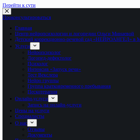
Перейти к сути
Проконсультироваться
Главная
Центр нейропсихологии и логопедии Ольги Минаевой
Детский коррекционно-речевой сад «НЕЙРОАНГЕЛ» в 
Услуги
Нейропсихолог
Логопед-дефектолог
Психолог
Интенсив «Запуск речи»
Тест Векслера
Нейро группы
Группа кратковременного пребывания
Пескотерапия
Онлайн-услуги
Запись на онлайн-услуги
Цены на услуги
Специалисты
О нас
Отзывы
Документы