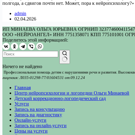
полгода, а сдвигов почти нет. Может, пора к нейропсихологу
admin
02.04.2026
ИП МИНАЕВА ОЛЬГА ЮРЬЕВНА ОГРНИП 323774600411547 И
ООО «НЕЙРОАНГЕЛ» ИНН 7751358071 КПП 775101001 ОГРН
Поделитесь этой информацией:
Ничего не найдено
Профессиональная помощь детям с нарушениями речи и развития. Высокок
лицензия: Л035-01298-77/01604531 от 09.12.24
Главная
Центр нейропсихологии и логопедии Ольги Минаевой
Детский коррекционно-логопедический сад
Услуги
Запись на консультацию
Запись на диагностику
Онлайн-услуги
Запись на онлайн-услуги
Цены на услуги