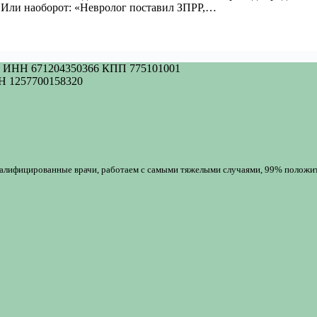
?» Или наоборот: «Невролог поставил ЗПРР,…
НН 671204350366 КПП 775101001
 1257700158320
валифицированные врачи, работаем с самыми тяжелыми случаями, 99% положи