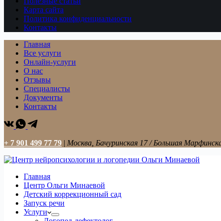
Полезные статьи
Карта сайта
Политика конфиденциальности
Контакты
Главная
Все услуги
Онлайн-услуги
О нас
Отзывы
Специалисты
Документы
Контакты
+ 7 901 499 77 79
|
Москва, Бачуринская 17 / Большая Марфинска
Главная
Центр Ольги Минаевой
Детский коррекционный сад
Запуск речи
Услуги
Логопед-дефектолог