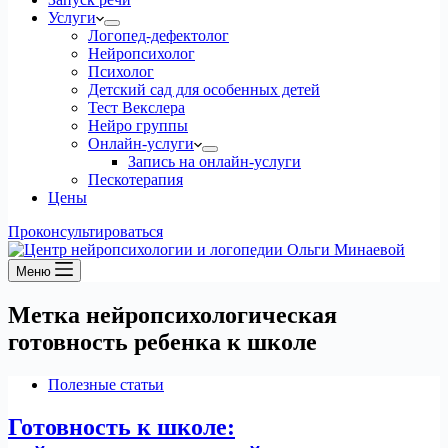
Услуги
Логопед-дефектолог
Нейропсихолог
Психолог
Детский сад для особенных детей
Тест Векслера
Нейро группы
Онлайн-услуги
Запись на онлайн-услуги
Пескотерапия
Цены
Проконсультироваться
Меню
Метка
нейропсихологическая
готовность ребенка к школе
Полезные статьи
Готовность к школе: