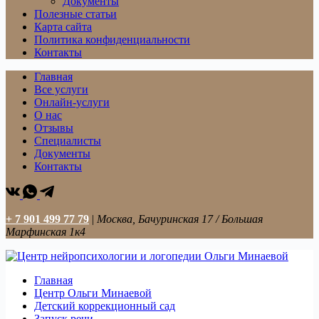
Документы
Полезные статьи
Карта сайта
Политика конфиденциальности
Контакты
Главная
Все услуги
Онлайн-услуги
О нас
Отзывы
Специалисты
Документы
Контакты
+ 7 901 499 77 79
|
Москва, Бачуринская 17 / Большая
Марфинская 1к4
Главная
Центр Ольги Минаевой
Детский коррекционный сад
Запуск речи