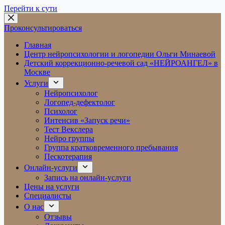
Перейти к сути
Проконсультироваться
Главная
Центр нейропсихологии и логопедии Ольги Минаевой
Детский коррекционно-речевой сад «НЕЙРОАНГЕЛ» в
Москве
Услуги
Нейропсихолог
Логопед-дефектолог
Психолог
Интенсив «Запуск речи»
Тест Векслера
Нейро группы
Группа кратковременного пребывания
Пескотерапия
Онлайн-услуги
Запись на онлайн-услуги
Цены на услуги
Специалисты
О нас
Отзывы